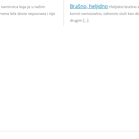
Brašno, heljidno
je namirnica koja je u našim
Heljidno brašno s
ena bila dosta nepoznata i nije
koristi samostalno, odnosno služi kao 
drugim […]