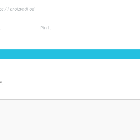
ce / i proizvodi od
t
Pin It
*
.