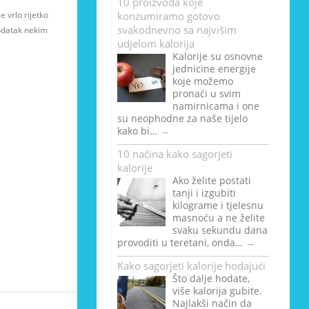
10 proizvoda koje
e vrlo rijetko
konzumiramo gotovo
svakodnevno sa najvišim
dodatak nekim
udjelom kalorija
Kalorije su osnovne
jednicine energije
koje možemo
pronaći u svim
namirnicama i one
su neophodne za naše tijelo
kako bi…
→
10 načina kako sagorjeti
kalorije
Ako želite postati
tanji i izgubiti
kilograme i tjelesnu
masnoću a ne želite
svaku sekundu dana
provoditi u teretani, onda…
→
Kako sagorjeti kalorije hodajući
Što dalje hodate,
više kalorija gubite.
Najlakši način da