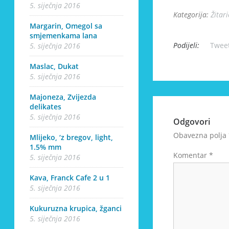
5. siječnja 2016
Kategorija:
Žitari
Margarin, Omegol sa
smjemenkama lana
Podijeli:
Twee
5. siječnja 2016
Maslac, Dukat
5. siječnja 2016
Majoneza, Zvijezda
delikates
5. siječnja 2016
Odgovori
Obavezna polja
Mlijeko, ‘z bregov, light,
1.5% mm
Komentar
*
5. siječnja 2016
Kava, Franck Cafe 2 u 1
5. siječnja 2016
Kukuruzna krupica, žganci
5. siječnja 2016