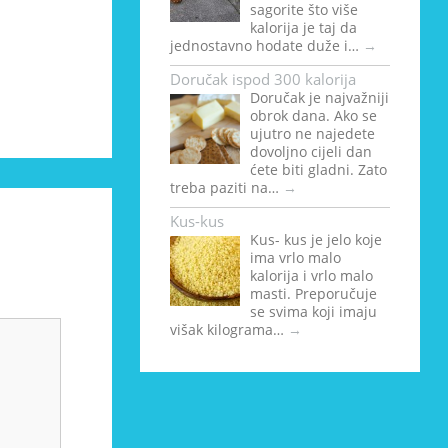
sagorite što više
kalorija je taj da
jednostavno hodate duže i…
→
Doručak ispod 300 kalorija
Doručak je najvažniji
obrok dana. Ako se
ujutro ne najedete
dovoljno cijeli dan
ćete biti gladni. Zato
treba paziti na…
→
Kus-kus
Kus- kus je jelo koje
ima vrlo malo
kalorija i vrlo malo
masti. Preporučuje
se svima koji imaju
višak kilograma…
→