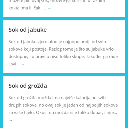
možete piti ovaj sok, možete ga koristiti u raznim
koktelima ili čak i…
→
Sok od jabuke
Sok od jabuke vjerojatno je najpopularniji od svih
sokova koji postoje. Razlog tome je što su jabuke vrlo
dostupne, i u pravilu nisu toliko skupe. Također ga rade
i svi…
→
Sok od grožđa
Sok od grožđa možda ima najviše kalorija od svih
drugih sokova, no ovaj sok je jedan od najboljih sokova
za vaše tijelo. Okus mu možda nije toliko dobar, i nije…
→