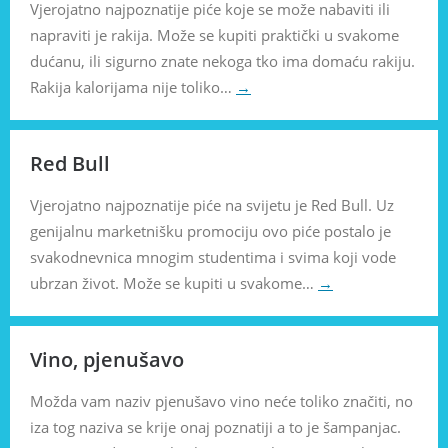
Vjerojatno najpoznatije piće koje se može nabaviti ili
napraviti je rakija. Može se kupiti praktički u svakome
dućanu, ili sigurno znate nekoga tko ima domaću rakiju.
Rakija kalorijama nije toliko…
→
Red Bull
Vjerojatno najpoznatije piće na svijetu je Red Bull. Uz
genijalnu marketnišku promociju ovo piće postalo je
svakodnevnica mnogim studentima i svima koji vode
ubrzan život. Može se kupiti u svakome…
→
Vino, pjenušavo
Možda vam naziv pjenušavo vino neće toliko značiti, no
iza tog naziva se krije onaj poznatiji a to je šampanjac.