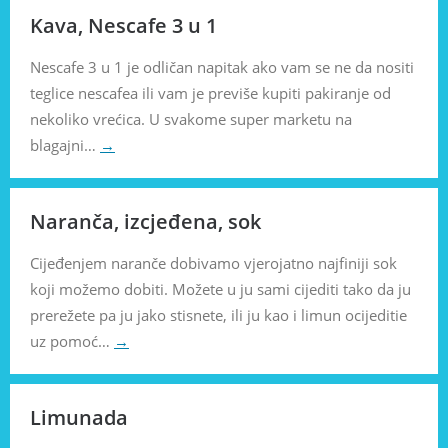
Kava, Nescafe 3 u 1
Nescafe 3 u 1 je odličan napitak ako vam se ne da nositi
teglice nescafea ili vam je previše kupiti pakiranje od
nekoliko vrećica. U svakome super marketu na
blagajni…
→
Naranča, izcjeđena, sok
Cijeđenjem naranče dobivamo vjerojatno najfiniji sok
koji možemo dobiti. Možete u ju sami cijediti tako da ju
prerežete pa ju jako stisnete, ili ju kao i limun ocijeditie
uz pomoć…
→
Limunada