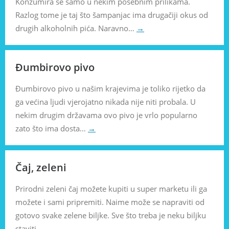
Konzumira se samo u nekim posebnim prilikama.
Razlog tome je taj što šampanjac ima drugačiji okus od
drugih alkoholnih pića. Naravno…
→
Đumbirovo pivo
Đumbirovo pivo u našim krajevima je toliko rijetko da
ga većina ljudi vjerojatno nikada nije niti probala. U
nekim drugim državama ovo pivo je vrlo popularno
zato što ima dosta…
→
Čaj, zeleni
Prirodni zeleni čaj možete kupiti u super marketu ili ga
možete i sami pripremiti. Naime može se napraviti od
gotovo svake zelene biljke. Sve što treba je neku biljku
staviti…
→