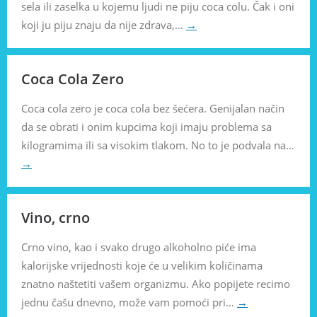
sela ili zaselka u kojemu ljudi ne piju coca colu. Čak i oni
koji ju piju znaju da nije zdrava,…
→
Coca Cola Zero
Coca cola zero je coca cola bez šećera. Genijalan način
da se obrati i onim kupcima koji imaju problema sa
kilogramima ili sa visokim tlakom. No to je podvala na…
→
Vino, crno
Crno vino, kao i svako drugo alkoholno piće ima
kalorijske vrijednosti koje će u velikim količinama
znatno naštetiti vašem organizmu. Ako popijete recimo
jednu čašu dnevno, može vam pomoći pri…
→