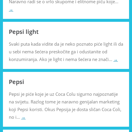
Naravno radi se o vrlo skupome i elitnome piću koje…
→
Pepsi light
Svaki puta kada vidite da je neko poznato piće light ili da
u sebi nema šećera preskočite ga i odustanite od
konzumiranja. Ako je light i nema šećera ne znači…
→
Pepsi
Pepsi je piće koje je uz Coca Colu sigurno najpoznatije
na svijetu. Razlog tome je naravno genijalan marketing
koji Pepsi koristi. Okus Pepsija je dosta sličan Coca Coli,
no i…
→