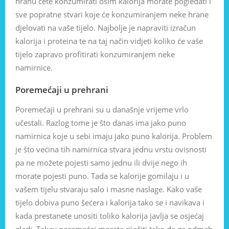
hranu ćete konzumirati osim kalorija morate pogledati i
sve popratne stvari koje će konzumiranjem neke hrane
djelovati na vaše tijelo. Najbolje je napraviti izračun
kalorija i proteina te na taj način vidjeti koliko će vaše
tijelo zapravo profitirati konzumiranjem neke
namirnice.
Poremećaji u prehrani
Poremećaji u prehrani su u današnje vrijeme vrlo
učestali. Razlog tome je što danas ima jako puno
namirnica koje u sebi imaju jako puno kalorija. Problem
je što većina tih namirnica stvara jednu vrstu ovisnosti
pa ne možete pojesti samo jednu ili dvije nego ih
morate pojesti puno. Tada se kalorije gomilaju i u
vašem tijelu stvaraju salo i masne naslage. Kako vaše
tijelo dobiva puno šećera i kalorija tako se i navikava i
kada prestanete unositi toliko kalorija javlja se osjećaj
gladi. Takav poremećaj morate riješiti tako da ga odmah