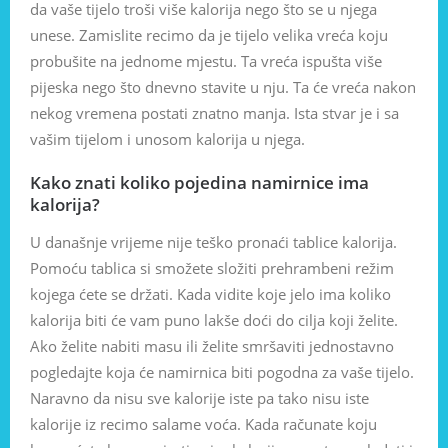
da vaše tijelo troši više kalorija nego što se u njega
unese. Zamislite recimo da je tijelo velika vreća koju
probušite na jednome mjestu. Ta vreća ispušta više
pijeska nego što dnevno stavite u nju. Ta će vreća nakon
nekog vremena postati znatno manja. Ista stvar je i sa
vašim tijelom i unosom kalorija u njega.
Kako znati koliko pojedina namirnice ima
kalorija?
U današnje vrijeme nije teško pronaći tablice kalorija.
Pomoću tablica si smožete složiti prehrambeni režim
kojega ćete se držati. Kada vidite koje jelo ima koliko
kalorija biti će vam puno lakše doći do cilja koji želite.
Ako želite nabiti masu ili želite smršaviti jednostavno
pogledajte koja će namirnica biti pogodna za vaše tijelo.
Naravno da nisu sve kalorije iste pa tako nisu iste
kalorije iz recimo salame voća. Kada računate koju