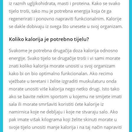
iz raznih ugljikohidrata, masti i proteina. Kako se svako
tijelo troši, tako mu je potrebna energija koja će ga
regenerirati i ponovno napraviti funkcionalnim. Kalorije
se dakle dobivaju iz svega što unesete u svoj organizam.
Koliko kalorija je potrebno tijelu?
Svakome je potrebna drugačija doza kalorija odnosno
energije. Svako tijelo se drugačije troši i vi sami morate
znati koliko kalorija morate unositi u svoj organizam
kako bi on bio optimalno funkcionalan. Ako recimo
vježbate u teretani i želite izgraditi muskulaturu onda
morate unositi više kalorija nego netko drugi. Isto tako
ako se bavite nekim sportom u kojemu ne smijete imati
sala ili morate smršaviti koristiti ćete kalorije iz
namirnica koje ne debljaju i koje ne stvaraju salo. Ako
pak imate višak kilograma koji želite skinuti morate u
svoje tijelo unositi manje kalorija i na taj način napraviti