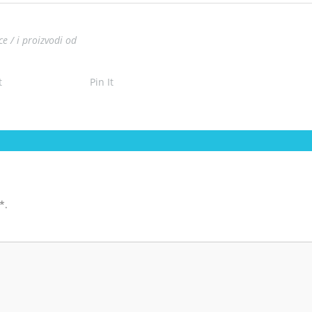
ce / i proizvodi od
t
Pin It
*
.