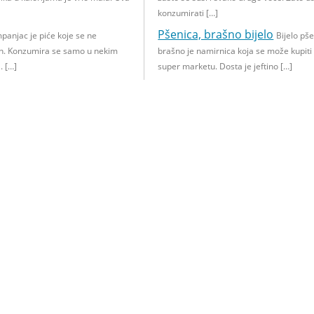
konzumirati […]
Pšenica, brašno bijelo
panjac je piće koje se ne
Bijelo pš
n. Konzumira se samo u nekim
brašno je namirnica koja se može kupit
. […]
super marketu. Dosta je jeftino […]