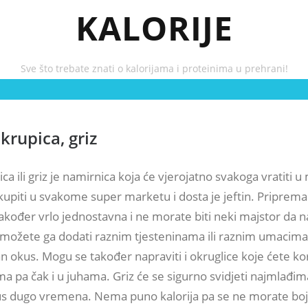
KALORIJE
Sve što trebate znati o kalorijama i proteinima u prehrani!
krupica, griz
ca ili griz je namirnica koja će vjerojatno svakoga vratiti u
kupiti u svakome super marketu i dosta je jeftin. Priprem
akođer vrlo jednostavna i ne morate biti neki majstor da n
o možete ga dodati raznim tjesteninama ili raznim umacima 
an okus. Mogu se također napraviti i okruglice koje ćete kori
a pa čak i u juhama. Griz će se sigurno svidjeti najmlađima
kus dugo vremena. Nema puno kalorija pa se ne morate boj