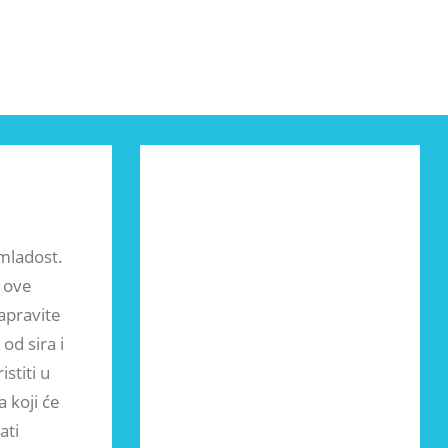
 mladost.
a ove
apravite
od sira i
stiti u
 koji će
ati