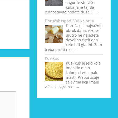
sagorite što više
kalorija je taj da
jednostavno hodate duže i…
→
Doručak ispod 300 kalorija
Doručak je najvažniji
obrok dana. Ako se
ujutro ne najedete
dovoljno cijeli dan
ćete biti gladni. Zato
treba paziti na…
→
Kus-kus
Kus- kus je jelo koje
ima vrlo malo
kalorija i vrlo malo
masti. Preporučuje
se svima koji imaju
višak kilograma…
→