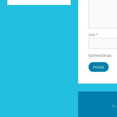
Ime
*
komentirao.
© 