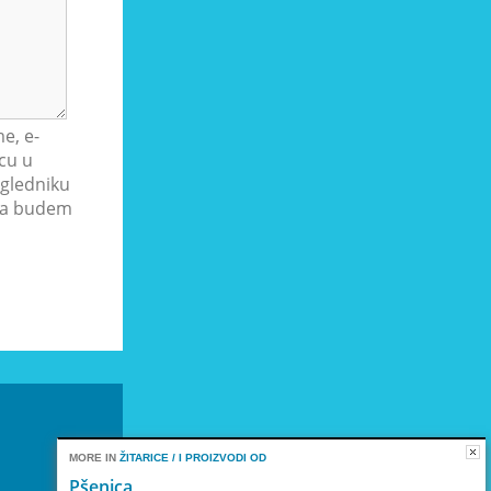
e, e-
cu u
gledniku
ada budem
MORE IN
ŽITARICE / I PROIZVODI OD
Pšenica