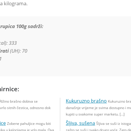
ka kilograma.
rupica 100g sadrži:
al): 333
rati
(UH): 70
1
irnice:
Kukuruzno brašno
Rižino brašno dobiva se
Kukuruzno br
vrlo sitnih čestica, odnosno dok
današnje vrijeme je svima dostupno i m
kupiti u svakome super marketu. […]
ice
Šljiva, sušena
Zobene pahuljice mogu biti
Šljiva se suši iz istog
zlika u kalorijama je vrlo mala. Ova
zašto se suši i svako drugo voće. Zato d