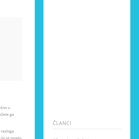
ašno u
ožete ga
ČLANCI
a razloga
a bi se moglo