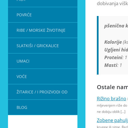
dobivanja viš
POVRĆE
pšenična k
RIBE / MORSKE ŽIVOTINJE
Kalorije
(kc
SLATKIŠI / GRICKALICE
Ugljeni hid
Proteini
: 1
UMACI
Masti
: 1
VOĆE
Ostale nam
ŽITARICE / I PROIZVODI OD
Rižino brašno
mljevenjem riže do 
BLOG
ne dobiju oblik […]
Zobene pahulj
krupne ili sitne. Ra