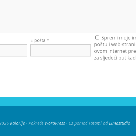
Spremi moje im
E-pošta
*
poštu i web-strani
ovom internet pre
za sljedeći put k
2026
Kalorije
Pokreće
WordPress
Uz pomoć Tatami od
Elmastudio