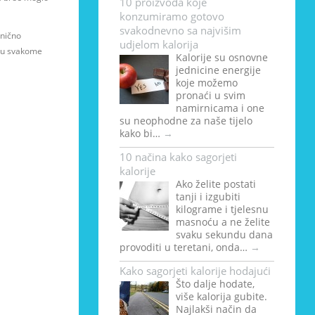
10 proizvoda koje
konzumiramo gotovo
svakodnevno sa najvišim
enično
udjelom kalorija
i u svakome
Kalorije su osnovne
jednicine energije
koje možemo
pronaći u svim
namirnicama i one
su neophodne za naše tijelo
kako bi…
→
10 načina kako sagorjeti
kalorije
Ako želite postati
tanji i izgubiti
kilograme i tjelesnu
masnoću a ne želite
svaku sekundu dana
provoditi u teretani, onda…
→
Kako sagorjeti kalorije hodajući
Što dalje hodate,
više kalorija gubite.
Najlakši način da