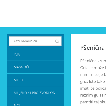
Pšenična 
JAJA
Pšenična krupi
MASNOĆE
Griz se može 
namirnice je t
MESO
griz. Isto tak
imati će odlič
MLIJEKO / I PROIZVODI OD
raznim gulašim
pamtiti taj o
PIĆA