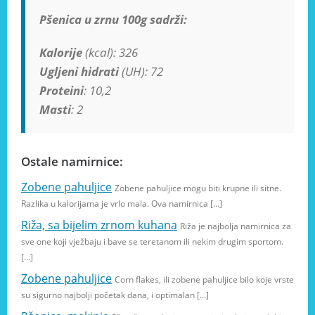
Pšenica u zrnu 100g sadrži:
Kalorije
(kcal): 326
Ugljeni hidrati
(UH): 72
Proteini
: 10,2
Masti
: 2
Ostale namirnice:
Zobene pahuljice
Zobene pahuljice mogu biti krupne ili sitne.
Razlika u kalorijama je vrlo mala. Ova namirnica […]
Riža, sa bijelim zrnom kuhana
Riža je najbolja namirnica za
sve one koji vježbaju i bave se teretanom ili nekim drugim sportom.
[…]
Zobene pahuljice
Corn flakes, ili zobene pahuljice bilo koje vrste
su sigurno najbolji početak dana, i optimalan […]