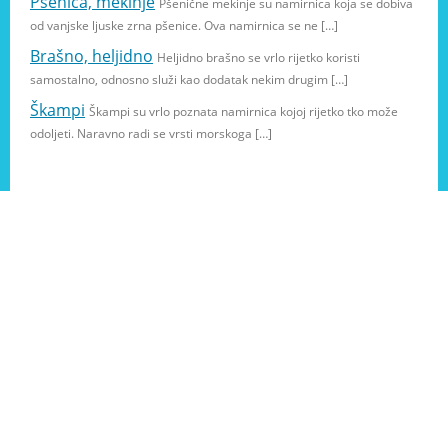
Pšenica, mekinje
Pšenične mekinje su namirnica koja se dobiva
od vanjske ljuske zrna pšenice. Ova namirnica se ne […]
Brašno, heljidno
Heljidno brašno se vrlo rijetko koristi
samostalno, odnosno služi kao dodatak nekim drugim […]
Škampi
Škampi su vrlo poznata namirnica kojoj rijetko tko može
odoljeti. Naravno radi se vrsti morskoga […]