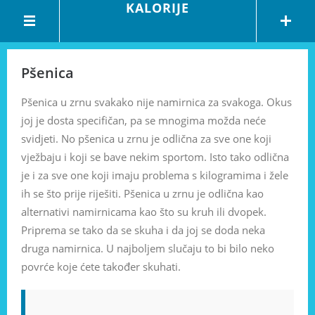
KALORIJE
Pšenica
Pšenica u zrnu svakako nije namirnica za svakoga. Okus
joj je dosta specifičan, pa se mnogima možda neće
svidjeti. No pšenica u zrnu je odlična za sve one koji
vježbaju i koji se bave nekim sportom. Isto tako odlična
je i za sve one koji imaju problema s kilogramima i žele
ih se što prije riješiti. Pšenica u zrnu je odlična kao
alternativi namirnicama kao što su kruh ili dvopek.
Priprema se tako da se skuha i da joj se doda neka
druga namirnica. U najboljem slučaju to bi bilo neko
povrće koje ćete također skuhati.