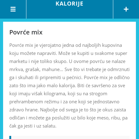
KALORIJE
Povrće mix
Povrće mix je vjerojatno jedna od najboljih kupovina
koju možete napraviti. Može se kupiti u svakome super
marketu i nije toliko skupo. U ovome povrću se nalaze
mrkva, grašak, mahune… Sve što vi trebate je odmrznuti
ga i skuhati ili pripremiti u pećnici. Povrće mix je odlično
zato što ima jako malo kalorija. Biti će savršeno za sve
koji imaju višak kilograma, koji su na strogom
prehrambenom režimu i za one koji se jednostavno
zdravo hrane. Najbolje od svega je to što je okus zaista
odličan i možete ga poslužiti uz bilo koje meso, ribu, pa
čak ga jesti i uz salatu.