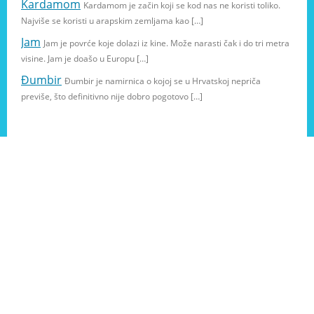
Kardamom
Kardamom je začin koji se kod nas ne koristi toliko.
Najviše se koristi u arapskim zemljama kao […]
Jam
Jam je povrće koje dolazi iz kine. Može narasti čak i do tri metra
visine. Jam je doašo u Europu […]
Đumbir
Đumbir je namirnica o kojoj se u Hrvatskoj nepriča
previše, što definitivno nije dobro pogotovo […]