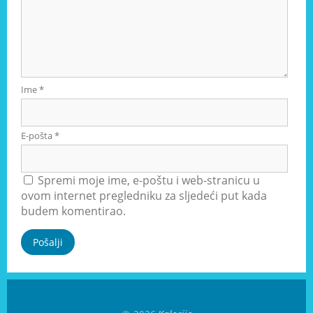
Ime
*
E-pošta
*
Spremi moje ime, e-poštu i web-stranicu u
ovom internet pregledniku za sljedeći put kada
budem komentirao.