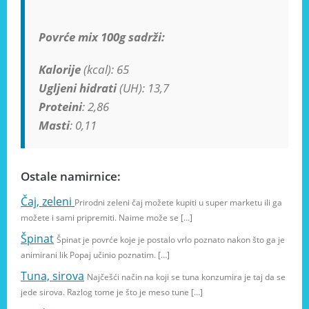
Povrće mix 100g sadrži:
Kalorije
(kcal): 65
Ugljeni hidrati
(UH): 13,7
Proteini
: 2,86
Masti
: 0,11
Ostale namirnice:
Čaj, zeleni
Prirodni zeleni čaj možete kupiti u super marketu ili ga
možete i sami pripremiti. Naime može se […]
Špinat
Špinat je povrće koje je postalo vrlo poznato nakon što ga je
animirani lik Popaj učinio poznatim. […]
Tuna, sirova
Najčešći način na koji se tuna konzumira je taj da se
jede sirova. Razlog tome je što je meso tune […]