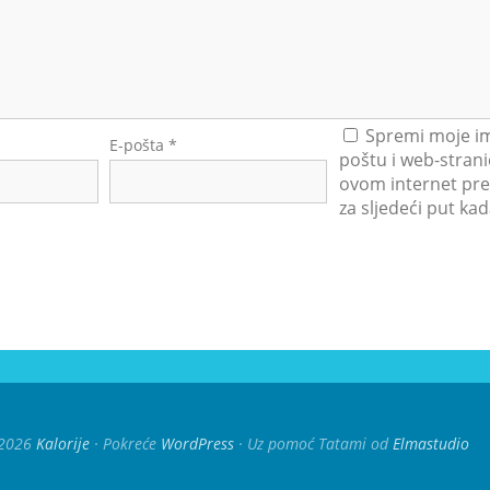
Spremi moje im
E-pošta
*
poštu i web-strani
ovom internet pre
za sljedeći put k
2026
Kalorije
Pokreće
WordPress
Uz pomoć Tatami od
Elmastudio