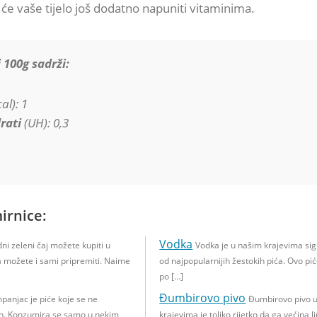
će vaše tijelo još dodatno napuniti vitaminima.
 100g sadrži:
al): 1
rati
(UH): 0,3
irnice:
Vodka
dni zeleni čaj možete kupiti u
Vodka je u našim krajevima si
a možete i sami pripremiti. Naime
od najpopularnijih žestokih pića. Ovo pi
po […]
Đumbirovo pivo
panjac je piće koje se ne
Đumbirovo pivo 
n. Konzumira se samo u nekim
krajevima je toliko rijetko da ga većina lj