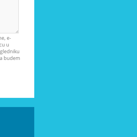
e, e-
cu u
gledniku
ada budem