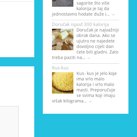
sagorite što više
kalorija je taj da
jednostavno hodate duže i…
→
Doručak ispod 300 kalorija
Doručak je najvažniji
obrok dana. Ako se
ujutro ne najedete
dovoljno cijeli dan
ćete biti gladni. Zato
treba paziti na…
→
Kus-kus
Kus- kus je jelo koje
ima vrlo malo
kalorija i vrlo malo
masti. Preporučuje
se svima koji imaju
višak kilograma…
→