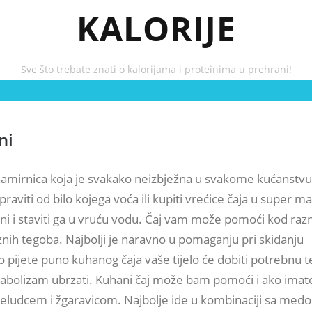
KALORIJE
Sve što trebate znati o kalorijama i proteinima u prehrani!
ni
 namirnica koja je svakako neizbježna u svakome kućanstvu
raviti od bilo kojega voća ili kupiti vrećice čaja u super m
jeni i staviti ga u vruću vodu. Čaj vam može pomoći kod raz
nih tegoba. Najbolji je naravno u pomaganju pri skidanju
 pijete puno kuhanog čaja vaše tijelo će dobiti potrebnu 
abolizam ubrzati. Kuhani čaj može bam pomoći i ako imat
eludcem i žgaravicom. Najbolje ide u kombinaciji sa medo