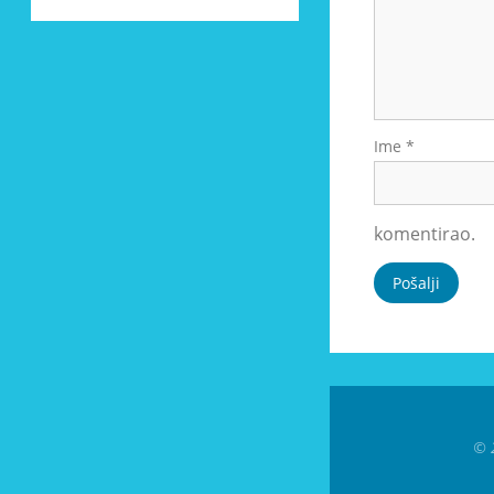
Ime
*
komentirao.
© 