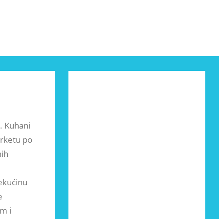
. Kuhani
arketu po
nih
tekućinu
e
m i