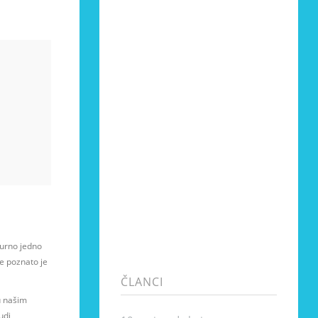
gurno jedno
će poznato je
ČLANCI
u našim
udi