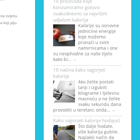
10 proizvoda koje
konzumiramo gotovo
svakodnevno sa najvišim
na svijetu.
udjelom kalorija
 koji piju
Kalorije su osnovne
jednicine energije
koje možemo
pronaći u svim
namirnicama i one
su neophodne za naše tijelo
kako bi…
→
10 načina kako sagorjeti
kalorije
Ako želite postati
tanji i izgubiti
kilograme i tjelesnu
masnoću a ne želite
svaku sekundu dana
provoditi u teretani, onda…
→
Kako sagorjeti kalorije hodajući
Što dalje hodate,
više kalorija gubite.
Najlakši način da