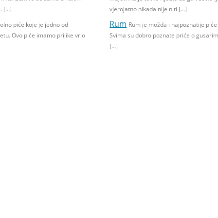
. […]
vjerojatno nikada nije niti […]
Rum
holno piće koje je jedno od
Rum je možda i najpoznatije piće 
jetu. Ovo piće imamo prilike vrlo
Svima su dobro poznate priće o gusarima
[…]