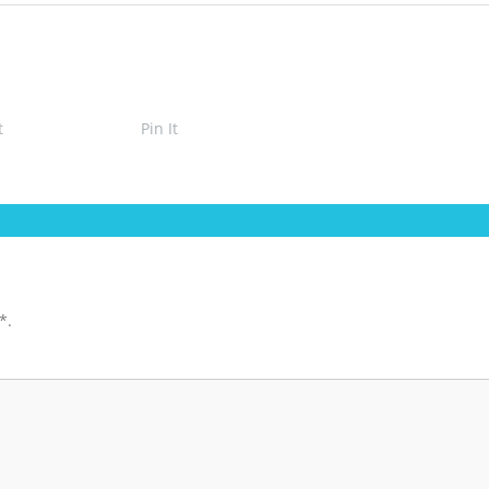
t
Pin It
*
.