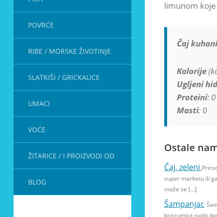
limunom koje 
POVRĆE
Čaj kuhani
RIBE / MORSKE ŽIVOTINJE
Kalorije
(kc
SLATKIŠI / GRICKALICE
Ugljeni hid
Proteini
: 0
UMACI
Masti
: 0
VOĆE
Ostale nam
ŽITARICE / I PROIZVODI OD
Čaj, zeleni
Priro
super marketu ili g
BLOG
može se […]
Šampanjac
Šam
konzumira svaki da