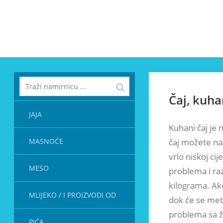
Čaj, kuha
JAJA
Kuhani čaj je
MASNOĆE
čaj možete nap
vrlo niskoj ci
MESO
problema i raz
kilograma. Ako
MLIJEKO / I PROIZVODI OD
dok će se met
problema sa ž
PIĆA