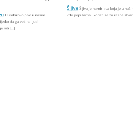
Šljiva
Šljiva je namirnica koja je u naš
vo
Đumbirovo pivo u našim
vrlo popularna i koristi se za razne stvar
ijetko da ga većina ljudi
e niti […]