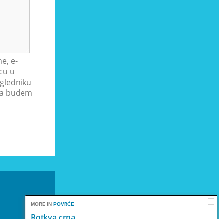
e, e-
cu u
gledniku
ada budem
MORE IN
POVRĆE
Rotkva crna