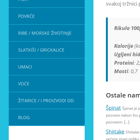
svakoj tržnici 
POVRĆE
Rikula 100
RIBE / MORSKE ŽIVOTINJE
Kalorije
(kc
SLATKIŠI / GRICKALICE
Ugljeni hid
Proteini
: 2
UMACI
Masti
: 0,7
VOĆE
Ostale nam
ŽITARICE / I PROIZVODI OD
Špinat
Špinat je 
poznato nakon što ga
BLOG
poznatim. […]
Shiitake
Shiitake 
nećete imati priliku