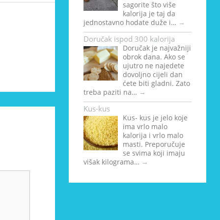
sagorite što više
kalorija je taj da
jednostavno hodate duže i…
→
Doručak ispod 300 kalorija
Doručak je najvažniji
obrok dana. Ako se
ujutro ne najedete
dovoljno cijeli dan
ćete biti gladni. Zato
treba paziti na…
→
Kus-kus
Kus- kus je jelo koje
ima vrlo malo
kalorija i vrlo malo
masti. Preporučuje
se svima koji imaju
višak kilograma…
→