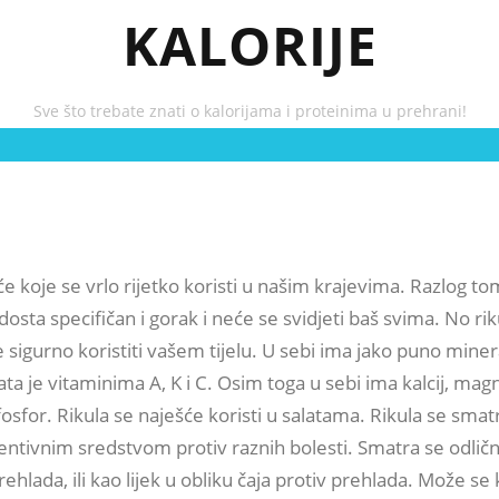
KALORIJE
Sve što trebate znati o kalorijama i proteinima u prehrani!
će koje se vrlo rijetko koristi u našim krajevima. Razlog to
dosta specifičan i gorak i neće se svidjeti baš svima. No rik
 sigurno koristiti vašem tijelu. U sebi ima jako puno minera
ta je vitaminima A, K i C. Osim toga u sebi ima kalcij, magn
i fosfor. Rikula se naješće koristi u salatama. Rikula se smat
entivnim sredstvom protiv raznih bolesti. Smatra se odli
ehlada, ili kao lijek u obliku čaja protiv prehlada. Može se 