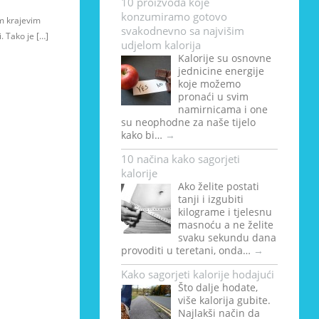
10 proizvoda koje
konzumiramo gotovo
im krajevim
svakodnevno sa najvišim
i. Tako je […]
udjelom kalorija
Kalorije su osnovne
jednicine energije
koje možemo
pronaći u svim
namirnicama i one
su neophodne za naše tijelo
kako bi…
→
10 načina kako sagorjeti
kalorije
Ako želite postati
tanji i izgubiti
kilograme i tjelesnu
masnoću a ne želite
svaku sekundu dana
provoditi u teretani, onda…
→
Kako sagorjeti kalorije hodajući
Što dalje hodate,
više kalorija gubite.
Najlakši način da