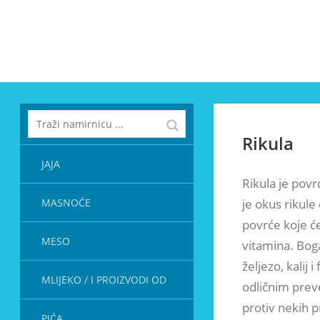
Rikula
JAJA
Rikula je povr
MASNOĆE
je okus rikule 
povrće koje će
MESO
vitamina. Boga
željezo, kalij 
MLIJEKO / I PROIZVODI OD
odličnim prev
protiv nekih pr
PIĆA