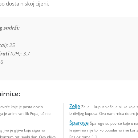
po dosta niskoj cijeni.
g sadrži:
al): 25
rati
(UH): 3,7
,6
irnice:
Zelje
povrće koje je postalo vrlo
Zelje ili kupusnjača je biljka koja 
 je animirani lik Popaj učinio
iz divljeg kupusa. Ova namirnica dobro j
Šparoge
Šparoge su povrće koje u n
gljiva je gljiva koju sigurno
krajevima nije toliko popularno i ne korist
 konzumirati svaki dan. Ova gljiva
Razlog tome […]