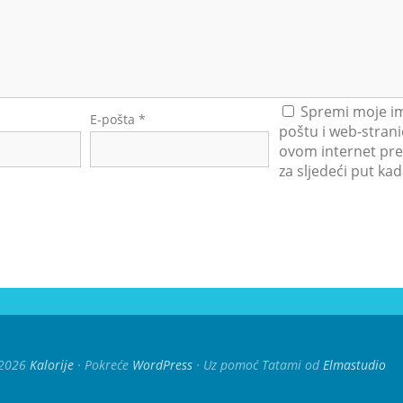
Spremi moje im
E-pošta
*
poštu i web-strani
ovom internet pre
za sljedeći put k
2026
Kalorije
Pokreće
WordPress
Uz pomoć Tatami od
Elmastudio