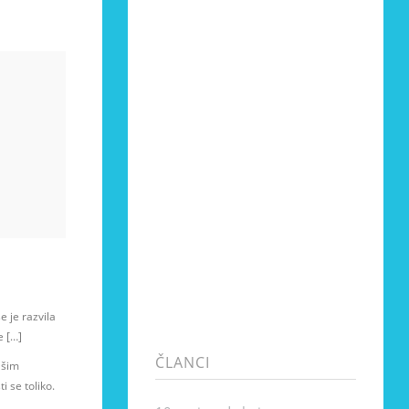
se je razvila
e […]
ČLANCI
ašim
i se toliko.