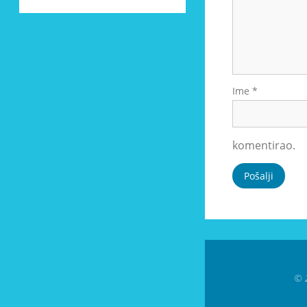
Ime
*
komentirao.
© 