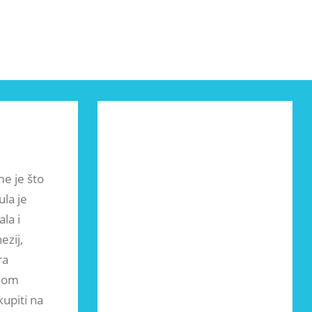
me je što
ula je
la i
ezij,
ra
čnom
kupiti na