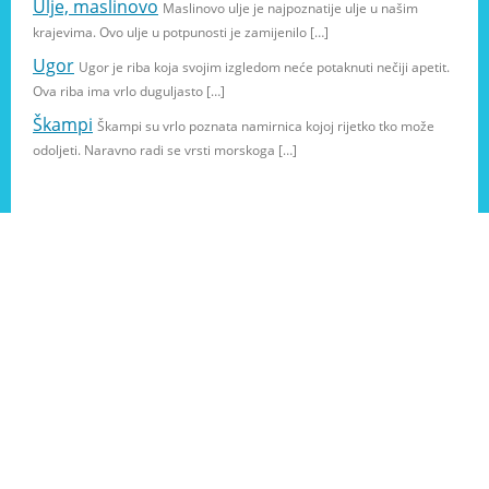
Ulje, maslinovo
Maslinovo ulje je najpoznatije ulje u našim
krajevima. Ovo ulje u potpunosti je zamijenilo […]
Ugor
Ugor je riba koja svojim izgledom neće potaknuti nečiji apetit.
Ova riba ima vrlo duguljasto […]
Škampi
Škampi su vrlo poznata namirnica kojoj rijetko tko može
odoljeti. Naravno radi se vrsti morskoga […]