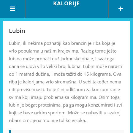
KALORIJE
Lubin
Lubin, ili nekima poznatiji kao brancin je riba koja je
vrlo popularna u našim krajevima. Razlog tome ješto
lubina može pronaći duž Jadranske obale, i svakoga
dana se ulovi vrlo veliki broj lubina. Lubin može narasti
do 1 metrad dužine, i može težiti do 15 kilograma. Ova
riba je kalorijama vrlo siromašna. U sebi također nema
niti previše masti. To je čini odličnom za konzumiranje
svima koji imaju problema sa kilogramima. Osim toga
lubin je bogat proteinima, pa ga mogu konzumirati i svi
koji se bave nekim sportom. Može se nabaviti u svakoj
ribarnici i cijena mu nije toliko visoka.