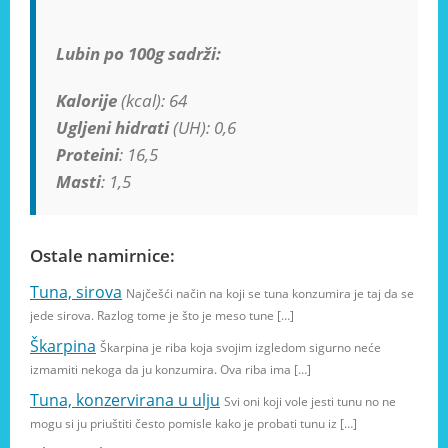
Lubin po 100g sadrži:
Kalorije
(kcal): 64
Ugljeni hidrati
(UH): 0,6
Proteini
: 16,5
Masti
: 1,5
Ostale namirnice:
Tuna, sirova
Najčešći način na koji se tuna konzumira je taj da se
jede sirova. Razlog tome je što je meso tune […]
Škarpina
Škarpina je riba koja svojim izgledom sigurno neće
izmamiti nekoga da ju konzumira. Ova riba ima […]
Tuna, konzervirana u ulju
Svi oni koji vole jesti tunu no ne
mogu si ju priuštiti često pomisle kako je probati tunu iz […]