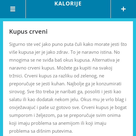
KALORIJE
Kupus crveni
Sigurno ste već jako puno puta čuli kako morate jesti što
više kupusa jer je jako zdrav. To je naravno istina. No
mnogima se ne sviđa baš okus kupusa. Alternativa je
naravno crveni kupus. Možete ga kupiti na svakoj
tržnici. Crveni kupus za razliku od zelenog, ne
preporučuje se jesti kuhan. Najbolje ga je konzumirati
sirovog. Sve što treba je naribati ga, posoliti i jesti kao
salatu ili kao dodatak nekom jelu. Okus mu je vrlo blag i
osvježavajuć i paše uz gotovo sve. Crveni kupus je bogat
sumporom i željezom, pa se preporučuje svim onima
koji imaju problema sa anemijom ili koji imaju
problema sa dišnim putevima.