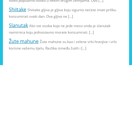
toliko popularno koliko u nekim drugim zemljama. Ovo […]
Shiitake
Shiitake gljiva je gljiva koju sigurno nećete imati priliku
konzumirati svaki dan. Ova gljiva ne […]
Slanutak
Ako ste osoba koja ne jede meso onda je slanutak
namirnica koju jednostavno morate konzumirati. […]
Žute mahune
Žute mahune su kao i zelene vrlo hranjive i vrlo
korisne vašemu tijelu. Razlika između žutih i […]