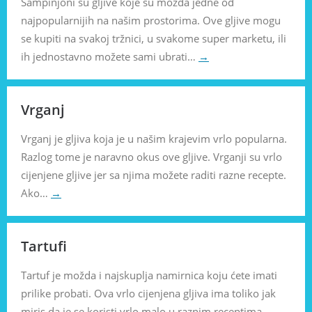
Šampinjoni su gljive koje su možda jedne od
najpopularnijih na našim prostorima. Ove gljive mogu
se kupiti na svakoj tržnici, u svakome super marketu, ili
ih jednostavno možete sami ubrati…
→
Vrganj
Vrganj je gljiva koja je u našim krajevim vrlo popularna.
Razlog tome je naravno okus ove gljive. Vrganji su vrlo
cijenjene gljive jer sa njima možete raditi razne recepte.
Ako…
→
Tartufi
Tartuf je možda i najskuplja namirnica koju ćete imati
prilike probati. Ova vrlo cijenjena gljiva ima toliko jak
miris da je se koristi vrlo malo u raznim receptima.