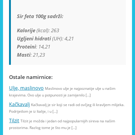
Sir feta 100g sadrži:
Kalorije
(kcal): 263
Ugljeni hidrati
(UH): 4,21
Proteini
: 14,21
Masti
: 21,23
Ostale namirnice:
Ulje, maslinovo
Maslinovo ulje je najpoznatije ulje u našim
krajevima. Ovo ulje u potpunosti je zamijenilo […]
Kačkavalj
Kačkavalj je sir koji se radi od ovčjeg ili kravljem mlijeka.
Podrijetlom je iz Italije, i u […]
Tilzit
Tilzit je možda i jedan od najpopularnijih sireva na našim
prostorima. Razlog tome je što mu je […]