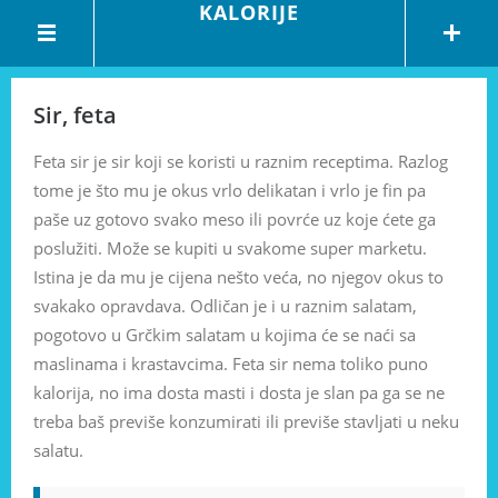
KALORIJE
Sir, feta
Feta sir je sir koji se koristi u raznim receptima. Razlog
tome je što mu je okus vrlo delikatan i vrlo je fin pa
paše uz gotovo svako meso ili povrće uz koje ćete ga
poslužiti. Može se kupiti u svakome super marketu.
Istina je da mu je cijena nešto veća, no njegov okus to
svakako opravdava. Odličan je i u raznim salatam,
pogotovo u Grčkim salatam u kojima će se naći sa
maslinama i krastavcima. Feta sir nema toliko puno
kalorija, no ima dosta masti i dosta je slan pa ga se ne
treba baš previše konzumirati ili previše stavljati u neku
salatu.