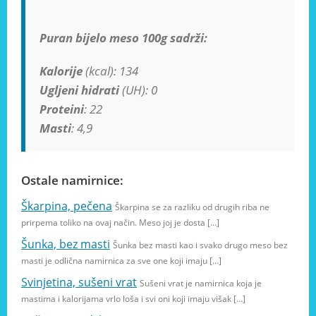
Puran bijelo meso 100g sadrži:
Kalorije
(kcal): 134
Ugljeni hidrati
(UH): 0
Proteini
: 22
Masti
: 4,9
Ostale namirnice:
Škarpina, pečena
Škarpina se za razliku od drugih riba ne
prirpema toliko na ovaj način. Meso joj je dosta […]
Šunka, bez masti
Šunka bez masti kao i svako drugo meso bez
masti je odlična namirnica za sve one koji imaju […]
Svinjetina, sušeni vrat
Sušeni vrat je namirnica koja je
mastima i kalorijama vrlo loša i svi oni koji imaju višak […]