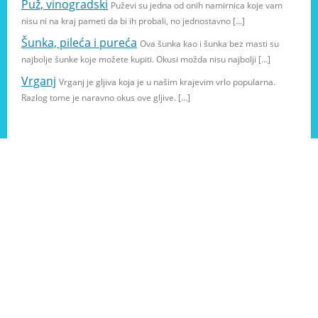
Puž, vinogradski
Puževi su jedna od onih namirnica koje vam
nisu ni na kraj pameti da bi ih probali, no jednostavno […]
Šunka, pileća i pureća
Ova šunka kao i šunka bez masti su
najbolje šunke koje možete kupiti. Okusi možda nisu najbolji […]
Vrganj
Vrganj je gljiva koja je u našim krajevim vrlo popularna.
Razlog tome je naravno okus ove gljive. […]