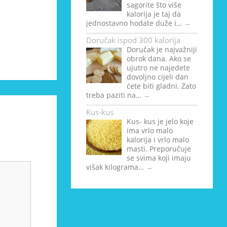
sagorite što više
kalorija je taj da
jednostavno hodate duže i…
→
Doručak ispod 300 kalorija
Doručak je najvažniji
obrok dana. Ako se
ujutro ne najedete
dovoljno cijeli dan
ćete biti gladni. Zato
treba paziti na…
→
Kus-kus
Kus- kus je jelo koje
ima vrlo malo
kalorija i vrlo malo
masti. Preporučuje
se svima koji imaju
višak kilograma…
→