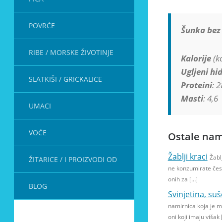
POVRĆE
Šunka bez 
RIBE / MORSKE ŽIVOTINJE
Kalorije
(kc
Ugljeni hid
SLATKIŠI / GRICKALICE
Proteini
: 2
Masti
: 4,6
UMACI
VOĆE
Ostale nam
Žablji kraci
Žabl
ŽITARICE / I PROIZVODI OD
ne konzumirate čes
onih za […]
BLOG
Svinjetina, suš
namirnica koja je ma
oni koji imaju višak 