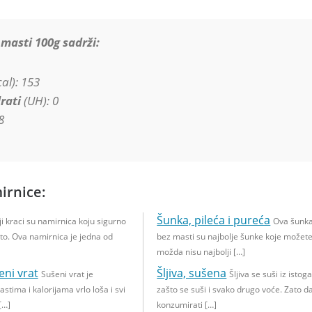
masti 100g sadrži:
al): 153
rati
(UH): 0
8
irnice:
Šunka, pileća i pureća
ji kraci su namirnica koju sigurno
Ova šunka
to. Ova namirnica je jedna od
bez masti su najbolje šunke koje možete 
možda nisu najbolji […]
eni vrat
Šljiva, sušena
Sušeni vrat je
Šljiva se suši iz istog
stima i kalorijama vrlo loša i svi
zašto se suši i svako drugo voće. Zato d
[…]
konzumirati […]