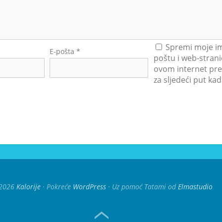
Spremi moje im
E-pošta
*
poštu i web-strani
ovom internet pre
za sljedeći put k
2026
Kalorije
Pokreće
WordPress
Uz pomoć Tatami od
Elmastudio