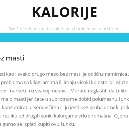
KALORIJE
Sve što trebate znati o kalorijama i proteinima u prehrani!
z masti
ti kao i svako drugo meso bez masti je odlična namirnica 
 problema sa kilogramima ili imaju visoki kolesterol. Može 
er marketu i u svakoj mesnici. Morate naglastiti da želite
i malo masti jer ćete u suprotnome dobiti polumasnu šun
onzumirati u sendvičima ili ju jesti bez kruha uz neki pri
a razliku od drugih šunki kalorijama vrlo siromašna. Cijena j
sigurno se isplati kupiti ovu šunku.