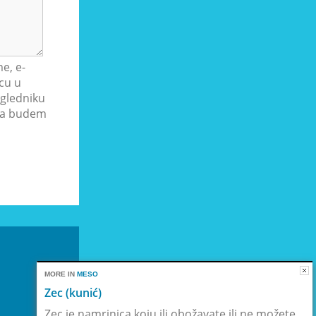
e, e-
cu u
gledniku
ada budem
MORE IN
MESO
Zec (kunić)
Zec je namrinica koju ili obožavate ili ne možete