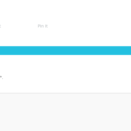
t
Pin It
*
.