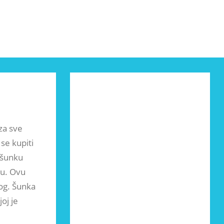
za sve
se kupiti
 šunku
ku. Ovu
log. Šunka
oj je