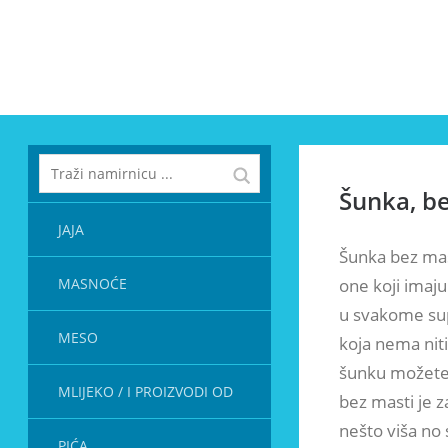
Šunka, be
JAJA
Šunka bez mas
MASNOĆE
one koji imaju
u svakome sup
MESO
koja nema nit
šunku možete k
MLIJEKO / I PROIZVODI OD
bez masti je z
nešto viša no 
PIĆA