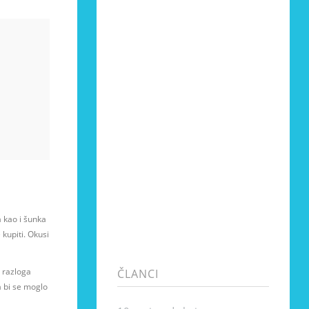
 kao i šunka
kupiti. Okusi
a razloga
ČLANCI
a bi se moglo