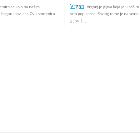
Vrganj
amirnica koja na našim
Vrganj je gljiva koja je u naši
 bogatu povijest. Ovu namirnicu
vrlo popularna. Razlog tome je naravno
gljive. […]