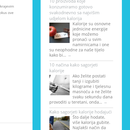
10 proizvoda koje
m krajevim
konzumiramo gotovo
svakodnevno sa najvišim
 okus ove
udjelom kalorija
Kalorije su osnovne
jednicine energije
koje možemo
pronaći u svim
namirnicama i one
su neophodne za naše tijelo
kako bi…
→
10 načina kako sagorjeti
kalorije
Ako želite postati
tanji i izgubiti
kilograme i tjelesnu
masnoću a ne želite
svaku sekundu dana
provoditi u teretani, onda…
→
Kako sagorjeti kalorije hodajući
Što dalje hodate,
više kalorija gubite.
Najlakši način da