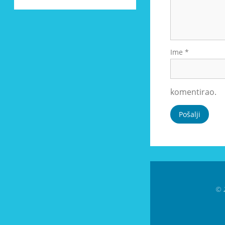
Ime
*
komentirao.
© 