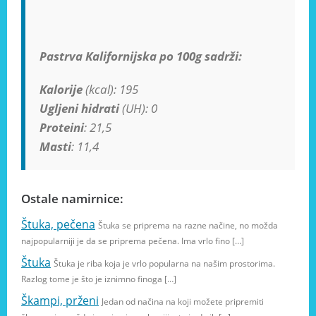
Pastrva Kalifornijska po 100g sadrži:
Kalorije
(kcal): 195
Ugljeni hidrati
(UH): 0
Proteini
: 21,5
Masti
: 11,4
Ostale namirnice:
Štuka, pečena
Štuka se priprema na razne načine, no možda
najpopularniji je da se priprema pečena. Ima vrlo fino […]
Štuka
Štuka je riba koja je vrlo popularna na našim prostorima.
Razlog tome je što je iznimno finoga […]
Škampi, prženi
Jedan od načina na koji možete pripremiti