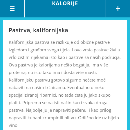
KALORIJE
Pastrva, kalifornijska
Kalifornijska pastrva se razlikuje od obične pastrve
izgledom i građom svoga tijela. I ova vrsta pastrve živi u
vrlo čistim rijekama isto kao i pastrve sa naših područja.
Ova pastrva je kalorijama nešto bogatija. Ima više
proteina, no isto tako ima i dosta više masti.
Kalifornijsku pastrvu gotovo sigurno nećete moći
nabaviti na našim trćnicama. Eventualno u nekoj
specijaliziranoj ribarnici, no tada ćete ju jako skupo
platiti. Priprema se na isti način kao i svaka druga
pastrva. Najbolje ju je napraviti pečenu, i kao prilog
napraviti kuhani krumpir ili blitvu. Odlično ide uz bijelo
vino.