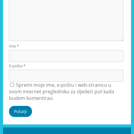
Ime
*
E-pošta
*
Spremi moje ime, e-poštu i web-stranicu u
ovom internet pregledniku za sljedeći put kada
budem komentirao.