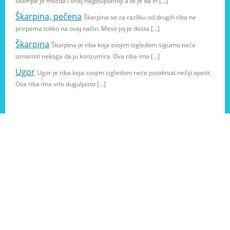
škampe je možda i onaj najpouplarniji a to je da ih […]
Škarpina, pečena
Škarpina se za razliku od drugih riba ne
prirpema toliko na ovaj način. Meso joj je dosta […]
Škarpina
Škarpina je riba koja svojim izgledom sigurno neće
izmamiti nekoga da ju konzumira. Ova riba ima […]
Ugor
Ugor je riba koja svojim izgledom neće potaknuti nečiji apetit.
Ova riba ima vrlo duguljasto […]