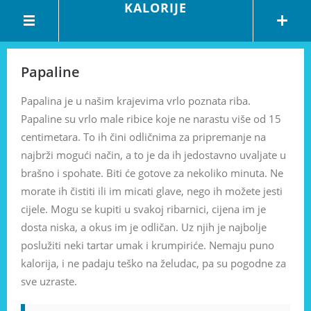
KALORIJE
Papaline
Papalina je u našim krajevima vrlo poznata riba.
Papaline su vrlo male ribice koje ne narastu više od 15
centimetara. To ih čini odličnima za pripremanje na
najbrži mogući način, a to je da ih jedostavno uvaljate u
brašno i spohate. Biti će gotove za nekoliko minuta. Ne
morate ih čistiti ili im micati glave, nego ih možete jesti
cijele. Mogu se kupiti u svakoj ribarnici, cijena im je
dosta niska, a okus im je odličan. Uz njih je najbolje
poslužiti neki tartar umak i krumpiriće. Nemaju puno
kalorija, i ne padaju teško na želudac, pa su pogodne za
sve uzraste.