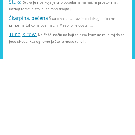
Štuka
Štuka je riba koja je vrlo popularna na našim prostorima.
Razlog tome je što je iznimno finoga […]
Škarpina, pečena
Škarpina se za razliku od drugih riba ne
prirpema toliko na ovaj način. Meso joj je dosta […]
Tuna, sirova
Najčešći način na koji se tuna konzumira je taj da se
jede sirova. Razlog tome je što je meso tune […]