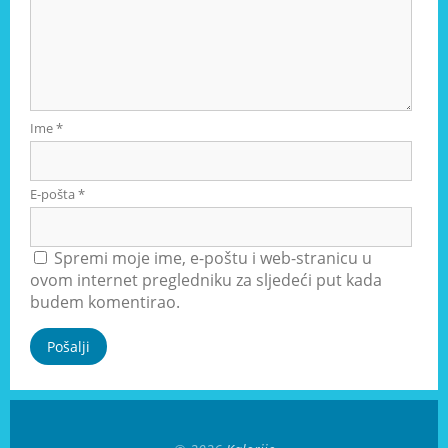
Ime
*
E-pošta
*
Spremi moje ime, e-poštu i web-stranicu u
ovom internet pregledniku za sljedeći put kada
budem komentirao.