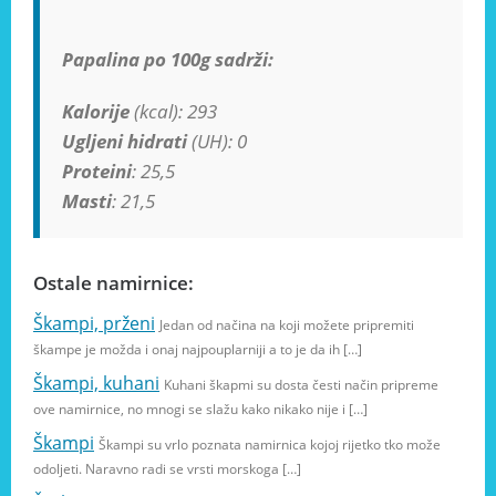
Papalina po 100g sadrži:
Kalorije
(kcal): 293
Ugljeni hidrati
(UH): 0
Proteini
: 25,5
Masti
: 21,5
Ostale namirnice:
Škampi, prženi
Jedan od načina na koji možete pripremiti
škampe je možda i onaj najpouplarniji a to je da ih […]
Škampi, kuhani
Kuhani škapmi su dosta česti način pripreme
ove namirnice, no mnogi se slažu kako nikako nije i […]
Škampi
Škampi su vrlo poznata namirnica kojoj rijetko tko može
odoljeti. Naravno radi se vrsti morskoga […]