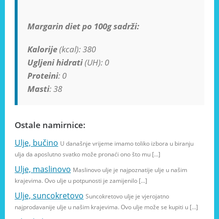
Margarin diet po 100g sadrži:
Kalorije
(kcal): 380
Ugljeni hidrati
(UH): 0
Proteini
: 0
Masti
: 38
Ostale namirnice:
Ulje, bučino
U današnje vrijeme imamo toliko izbora u biranju
ulja da aposlutno svatko može pronaći ono što mu […]
Ulje, maslinovo
Maslinovo ulje je najpoznatije ulje u našim
krajevima. Ovo ulje u potpunosti je zamijenilo […]
Ulje, suncokretovo
Suncokretovo ulje je vjerojatno
najprodavanije ulje u našim krajevima. Ovo ulje može se kupiti u […]