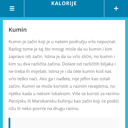
KALORIJE
Kumin
Kumin je začin koji je u našem području vrlo nepoznat.
Razlog tome je taj što mnogi misle da su kumin i kim
zapravo isti začin. Istina je da su vrlo slični, no kumin i
kim su dva različita začina. Dolaze od različitih biljaka i
ne treba ih miješati. Istina je i da ćete kumin kod nas
vrlo teško naći. Ako ga i nađete, nije jeftin kao ostali
začini. Kumin se može koristiti u raznim receptima, no
rijetko kada u nekom lokalnom. Više se koristi za recimo
Perzijsku ili Marokansku kuhinju kao začin koji će podići
rižu ili neko povrće na drugu razinu.