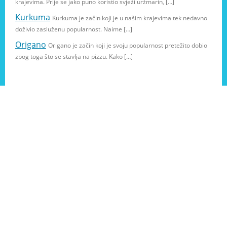
krajevima. Prije se jako puno koristio svježi uržmarin, […]
Kurkuma
Kurkuma je začin koji je u našim krajevima tek nedavno
doživio zasluženu popularnost. Naime […]
Origano
Origano je začin koji je svoju popularnost pretežito dobio
zbog toga što se stavlja na pizzu. Kako […]