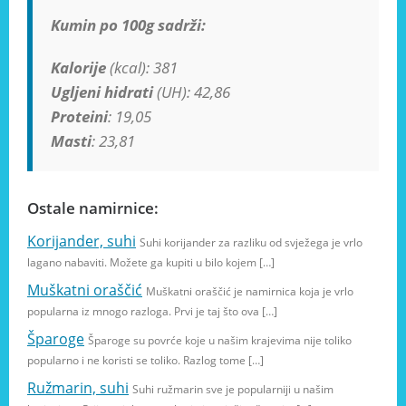
Kumin po 100g sadrži:
Kalorije
(kcal): 381
Ugljeni hidrati
(UH): 42,86
Proteini
: 19,05
Masti
: 23,81
Ostale namirnice:
Korijander, suhi
Suhi korijander za razliku od svježega je vrlo
lagano nabaviti. Možete ga kupiti u bilo kojem […]
Muškatni oraščić
Muškatni oraščić je namirnica koja je vrlo
popularna iz mnogo razloga. Prvi je taj što ova […]
Šparoge
Šparoge su povrće koje u našim krajevima nije toliko
popularno i ne koristi se toliko. Razlog tome […]
Ružmarin, suhi
Suhi ružmarin sve je popularniji u našim