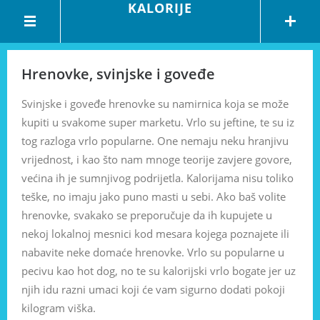
KALORIJE
Hrenovke, svinjske i goveđe
Svinjske i goveđe hrenovke su namirnica koja se može
kupiti u svakome super marketu. Vrlo su jeftine, te su iz
tog razloga vrlo popularne. One nemaju neku hranjivu
vrijednost, i kao što nam mnoge teorije zavjere govore,
većina ih je sumnjivog podrijetla. Kalorijama nisu toliko
teške, no imaju jako puno masti u sebi. Ako baš volite
hrenovke, svakako se preporučuje da ih kupujete u
nekoj lokalnoj mesnici kod mesara kojega poznajete ili
nabavite neke domaće hrenovke. Vrlo su popularne u
pecivu kao hot dog, no te su kalorijski vrlo bogate jer uz
njih idu razni umaci koji će vam sigurno dodati pokoji
kilogram viška.