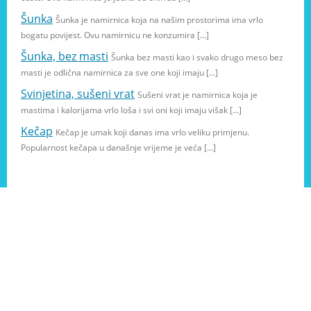
Šunka
Šunka je namirnica koja na našim prostorima ima vrlo
bogatu povijest. Ovu namirnicu ne konzumira […]
Šunka, bez masti
Šunka bez masti kao i svako drugo meso bez
masti je odlična namirnica za sve one koji imaju […]
Svinjetina, sušeni vrat
Sušeni vrat je namirnica koja je
mastima i kalorijama vrlo loša i svi oni koji imaju višak […]
Kečap
Kečap je umak koji danas ima vrlo veliku primjenu.
Popularnost kečapa u današnje vrijeme je veća […]