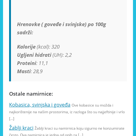
Hrenovke ( goveđe i svinjske) po 100g
sadrži:
Kalorije
(kcal): 320
Ugljeni hidrati
(UH): 2,2
Proteini
: 11,1
Masti
: 28,9
Ostale namirnice:
Kobasica, svinjska i goveđa
Ove kobasice su možda i
najkorištenije na našim prostorima, iz razloga što su najjeftinije i vrlo
[…]
Žablji kraci
Žablji kraci su namirnica koju sigurno ne konzumirate
često. Ova namirnica je jedna od onih za […]