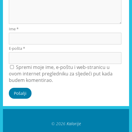
Ime
*
E-pošta
*
Spremi moje ime, e-poštu i web-stranicu u
ovom internet pregledniku za sljedeći put kada
budem komentirao.
© 2026
Kalorije