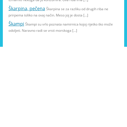
Škarpina, pečena
Škarpina se za razliku od drugih riba ne
prirpema toliko na ovaj način. Meso joj je dosta […]
Škampi
Škampi su vrlo poznata namirnica kojoj rijetko tko može
odoljeti. Naravno radi se vrsti morskoga […]