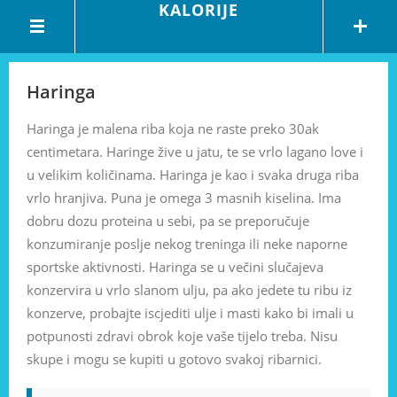
KALORIJE
Haringa
Haringa je malena riba koja ne raste preko 30ak
centimetara. Haringe žive u jatu, te se vrlo lagano love i
u velikim količinama. Haringa je kao i svaka druga riba
vrlo hranjiva. Puna je omega 3 masnih kiselina. Ima
dobru dozu proteina u sebi, pa se preporučuje
konzumiranje poslje nekog treninga ili neke naporne
sportske aktivnosti. Haringa se u večini slučajeva
konzervira u vrlo slanom ulju, pa ako jedete tu ribu iz
konzerve, probajte iscjediti ulje i masti kako bi imali u
potpunosti zdravi obrok koje vaše tijelo treba. Nisu
skupe i mogu se kupiti u gotovo svakoj ribarnici.