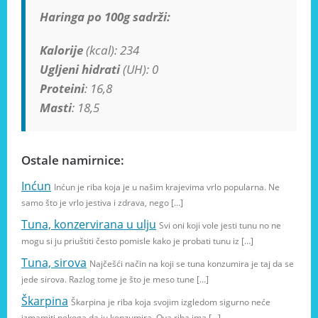
Haringa po 100g sadrži:
Kalorije
(kcal): 234
Ugljeni hidrati
(UH): 0
Proteini
: 16,8
Masti
: 18,5
Ostale namirnice:
Inćun
Inćun je riba koja je u našim krajevima vrlo popularna. Ne
samo što je vrlo jestiva i zdrava, nego […]
Tuna, konzervirana u ulju
Svi oni koji vole jesti tunu no ne
mogu si ju priuštiti često pomisle kako je probati tunu iz […]
Tuna, sirova
Najčešći način na koji se tuna konzumira je taj da se
jede sirova. Razlog tome je što je meso tune […]
Škarpina
Škarpina je riba koja svojim izgledom sigurno neće
izmamiti nekoga da ju konzumira. Ova riba ima […]