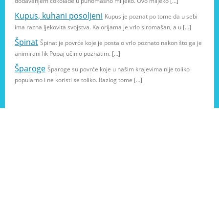
dodavanjem čokolade u punomasno mlijeko. Ovo mlijeko […]
Kupus, kuhani posoljeni
Kupus je poznat po tome da u sebi
ima razna ljekovita svojstva. Kalorijama je vrlo siromašan, a u […]
Špinat
Špinat je povrće koje je postalo vrlo poznato nakon što ga je
animirani lik Popaj učinio poznatim. […]
Šparoge
Šparoge su povrće koje u našim krajevima nije toliko
popularno i ne koristi se toliko. Razlog tome […]