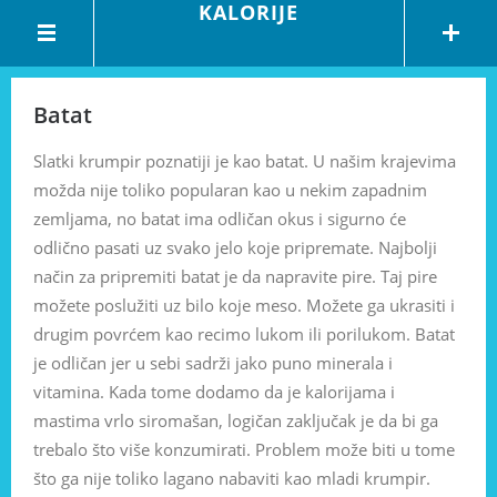
KALORIJE
Batat
Slatki krumpir poznatiji je kao batat. U našim krajevima
možda nije toliko popularan kao u nekim zapadnim
zemljama, no batat ima odličan okus i sigurno će
odlično pasati uz svako jelo koje pripremate. Najbolji
način za pripremiti batat je da napravite pire. Taj pire
možete poslužiti uz bilo koje meso. Možete ga ukrasiti i
drugim povrćem kao recimo lukom ili porilukom. Batat
je odličan jer u sebi sadrži jako puno minerala i
vitamina. Kada tome dodamo da je kalorijama i
mastima vrlo siromašan, logičan zaključak je da bi ga
trebalo što više konzumirati. Problem može biti u tome
što ga nije toliko lagano nabaviti kao mladi krumpir.