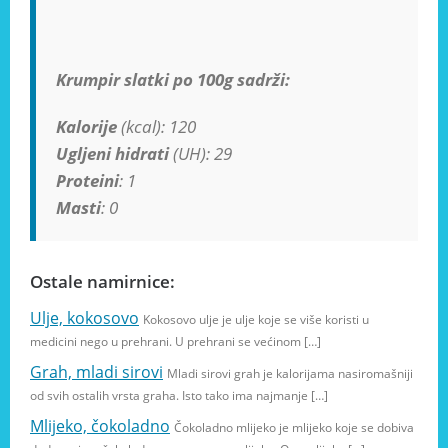
Krumpir slatki po 100g sadrži:
Kalorije
(kcal): 120
Ugljeni hidrati
(UH): 29
Proteini
: 1
Masti
: 0
Ostale namirnice:
Ulje, kokosovo
Kokosovo ulje je ulje koje se više koristi u
medicini nego u prehrani. U prehrani se većinom […]
Grah, mladi sirovi
Mladi sirovi grah je kalorijama nasiromašniji
od svih ostalih vrsta graha. Isto tako ima najmanje […]
Mlijeko, čokoladno
Čokoladno mlijeko je mlijeko koje se dobiva