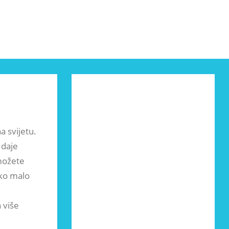
a svijetu.
 daje
 možete
ako malo
 više