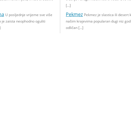
[…]
na
Pekmez
U posljednje vrijeme sve više
Pekmez je slastica ili desert k
o je zaista neophodno oguliti
našim krajevima popularan dugi niz god
]
odličan […]