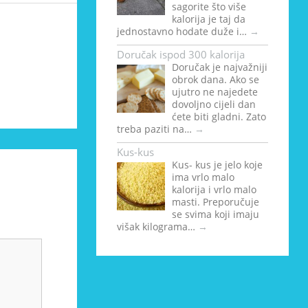
sagorite što više
kalorija je taj da
jednostavno hodate duže i…
→
Doručak ispod 300 kalorija
Doručak je najvažniji
obrok dana. Ako se
ujutro ne najedete
dovoljno cijeli dan
ćete biti gladni. Zato
treba paziti na…
→
Kus-kus
Kus- kus je jelo koje
ima vrlo malo
kalorija i vrlo malo
masti. Preporučuje
se svima koji imaju
višak kilograma…
→