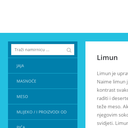
Limun
JAJA
Limun je upra
MASNOĆE
Naime limun je
kontrast svako
MESO
raditi i deser
teže meso. Ako
MLIJEKO / I PROIZVODI OD
njegovim sokom
svidjeti. Limu
PIĆA