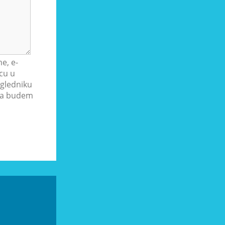
e, e-
cu u
gledniku
ada budem