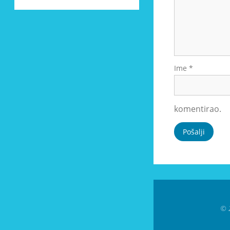
Ime
*
komentirao.
© 