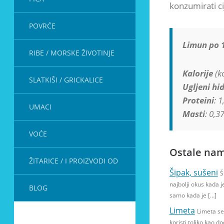
konzumirati ci
POVRĆE
Limun po 1
RIBE / MORSKE ŽIVOTINJE
Kalorije
(kc
SLATKIŠI / GRICKALICE
Ugljeni hid
Proteini
: 1
UMACI
Masti
: 0,3
VOĆE
Ostale nam
ŽITARICE / I PROIZVODI OD
Šipak, sušeni
Š
najbolji okus kada j
BLOG
samo kada je […]
Limeta
Limeta s
koristi toliko kao d