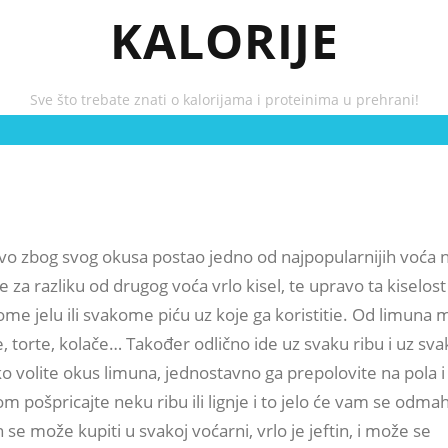
KALORIJE
Sve što trebate znati o kalorijama i proteinima u prehrani!
vo zbog svog okusa postao jedno od najpopularnijih voća n
 za razliku od drugog voća vrlo kisel, te upravo ta kiselost
me jelu ili svakome piću uz koje ga koristitie. Od limuna
te, torte, kolače… Također odlično ide uz svaku ribu i uz sv
 volite okus limuna, jednostavno ga prepolovite na pola i
 pošpricajte neku ribu ili lignje i to jelo će vam se odmah
n se može kupiti u svakoj voćarni, vrlo je jeftin, i može se