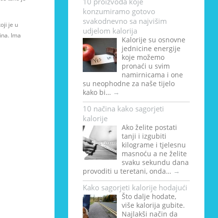
10 proizvoda koje
konzumiramo gotovo
svakodnevno sa najvišim
oji je u
udjelom kalorija
ina. Ima
Kalorije su osnovne
jednicine energije
koje možemo
pronaći u svim
namirnicama i one
su neophodne za naše tijelo
kako bi…
→
10 načina kako sagorjeti
kalorije
Ako želite postati
tanji i izgubiti
kilograme i tjelesnu
masnoću a ne želite
svaku sekundu dana
provoditi u teretani, onda…
→
Kako sagorjeti kalorije hodajući
Što dalje hodate,
više kalorija gubite.
Najlakši način da