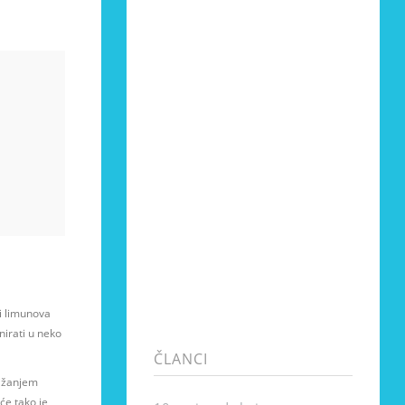
i limunova
nirati u neko
ČLANCI
rižanjem
oće tako je