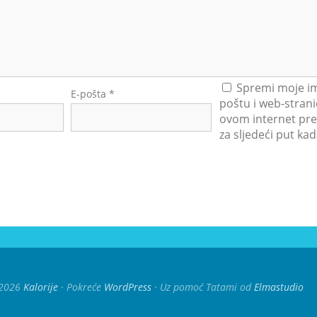
Spremi moje im
E-pošta
*
poštu i web-strani
ovom internet pre
za sljedeći put k
2026
Kalorije
Pokreće
WordPress
Uz pomoć Tatami od
Elmastudio