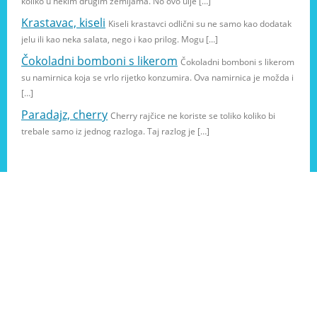
koliko u nekim drugim zemljama. No ovo ulje […]
Krastavac, kiseli
Kiseli krastavci odlični su ne samo kao dodatak
jelu ili kao neka salata, nego i kao prilog. Mogu […]
Čokoladni bomboni s likerom
Čokoladni bomboni s likerom
su namirnica koja se vrlo rijetko konzumira. Ova namirnica je možda i
[…]
Paradajz, cherry
Cherry rajčice ne koriste se toliko koliko bi
trebale samo iz jednog razloga. Taj razlog je […]