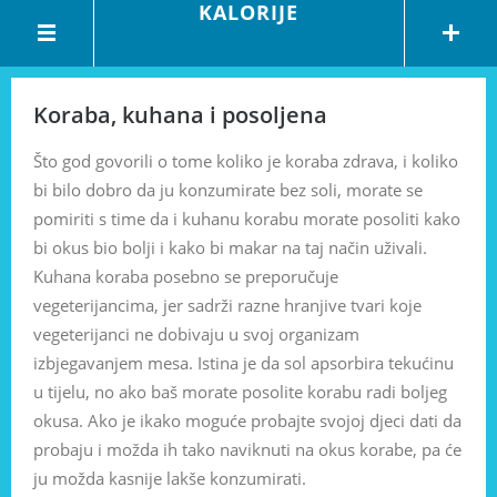
KALORIJE
Koraba, kuhana i posoljena
Što god govorili o tome koliko je koraba zdrava, i koliko
bi bilo dobro da ju konzumirate bez soli, morate se
pomiriti s time da i kuhanu korabu morate posoliti kako
bi okus bio bolji i kako bi makar na taj način uživali.
Kuhana koraba posebno se preporučuje
vegeterijancima, jer sadrži razne hranjive tvari koje
vegeterijanci ne dobivaju u svoj organizam
izbjegavanjem mesa. Istina je da sol apsorbira tekućinu
u tijelu, no ako baš morate posolite korabu radi boljeg
okusa. Ako je ikako moguće probajte svojoj djeci dati da
probaju i možda ih tako naviknuti na okus korabe, pa će
ju možda kasnije lakše konzumirati.