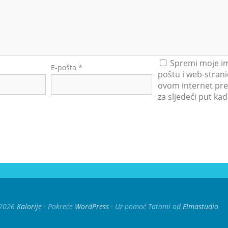
Spremi moje im
E-pošta
*
poštu i web-strani
ovom internet pre
za sljedeći put k
2026
Kalorije
Pokreće
WordPress
Uz pomoć Tatami od
Elmastudio