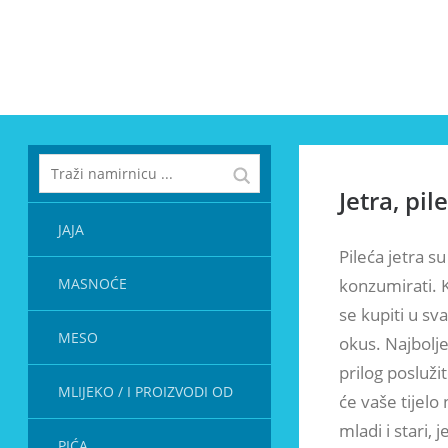
Jetra, pil
JAJA
Pileća jetra su
MASNOĆE
konzumirati. 
se kupiti u sva
MESO
okus. Najbolje
prilog posluži
MLIJEKO / I PROIZVODI OD
će vaše tijel
mladi i stari,
PIĆA