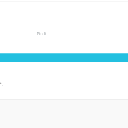
t
Pin It
*
.