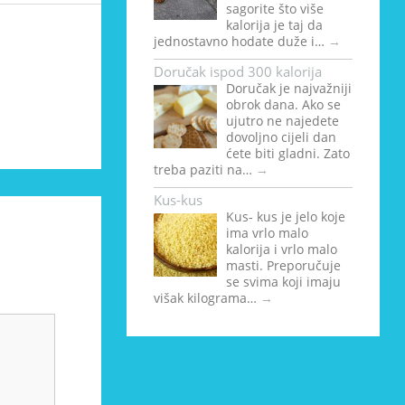
sagorite što više
kalorija je taj da
jednostavno hodate duže i…
→
Doručak ispod 300 kalorija
Doručak je najvažniji
obrok dana. Ako se
ujutro ne najedete
dovoljno cijeli dan
ćete biti gladni. Zato
treba paziti na…
→
Kus-kus
Kus- kus je jelo koje
ima vrlo malo
kalorija i vrlo malo
masti. Preporučuje
se svima koji imaju
višak kilograma…
→