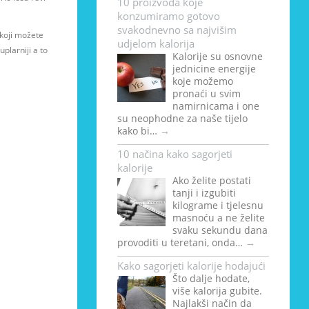
10 proizvoda koje
konzumiramo gotovo
svakodnevno sa najvišim
 koji možete
udjelom kalorija
plarniji a to
Kalorije su osnovne
jednicine energije
koje možemo
pronaći u svim
namirnicama i one
su neophodne za naše tijelo
kako bi…
→
10 načina kako sagorjeti
kalorije
Ako želite postati
tanji i izgubiti
kilograme i tjelesnu
masnoću a ne želite
svaku sekundu dana
provoditi u teretani, onda…
→
Kako sagorjeti kalorije hodajući
Što dalje hodate,
više kalorija gubite.
Najlakši način da