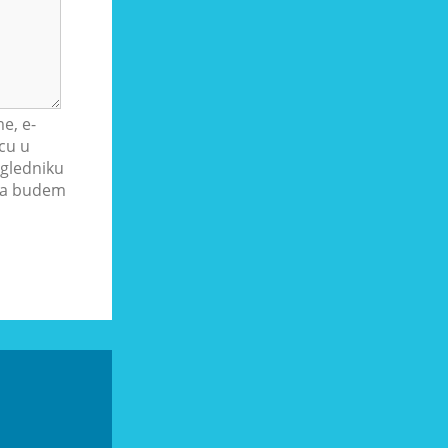
e, e-
cu u
gledniku
ada budem