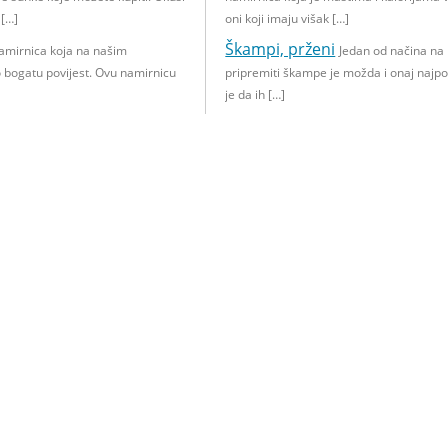
 […]
oni koji imaju višak […]
Škampi, prženi
amirnica koja na našim
Jedan od načina na
 bogatu povijest. Ovu namirnicu
pripremiti škampe je možda i onaj najpou
je da ih […]