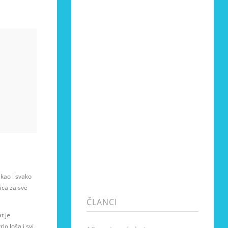
kao i svako
ica za sve
ČLANCI
t je
lo loša i svi