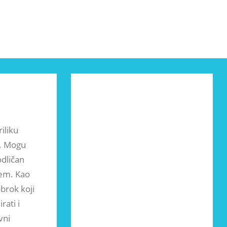
iliku
a. Mogu
odličan
jem. Kao
brok koji
ati i
vni