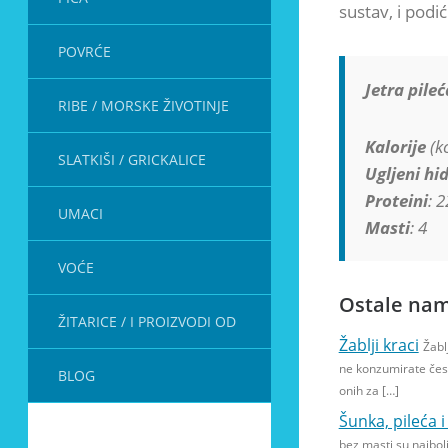
sustav, i podi
POVRĆE
Jetra pileć
RIBE / MORSKE ŽIVOTINJE
Kalorije
(kc
SLATKIŠI / GRICKALICE
Ugljeni hid
Proteini
: 2
UMACI
Masti
: 4
VOĆE
Ostale nam
ŽITARICE / I PROIZVODI OD
Žablji kraci
Žabl
ne konzumirate čes
BLOG
onih za […]
Šunka, pileća 
bez masti su najbol