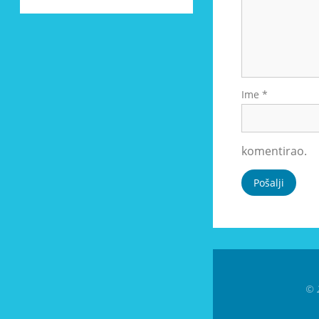
Ime
*
komentirao.
© 