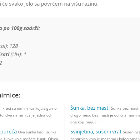
ći će svako jelo sa povrćem na višu razinu.
a po 100g sadrži:
al): 128
rati
(UH): 1
2
irnice:
Šunka, bez masti
ji kraci su namirnica koju sigurno
Šunka bez masti 
to. Ova namirnica je jedna od
drugo meso bez masti je odlična namirn
one koji imaju […]
i pureća
Svinjetina, sušeni vrat
Ova šunka kao i šunka
Sušeni vra
je šunke koje možete kupiti. Okusi
namirnica koja je mastima i kalorijama vr