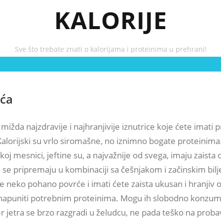
KALORIJE
Sve što trebate znati o kalorijama i proteinima u prehrani!
eća
 mižda najzdravije i najhranjivije iznutrice koje ćete imati pr
Kalorijski su vrlo siromašne, no iznimno bogate proteinim
koj mesnici, jeftine su, a najvažnije od svega, imaju zaista 
 se pripremaju u kombinaciji sa češnjakom i začinskim bil
te neko pohano povrće i imati ćete zaista ukusan i hranjiv o
o napuniti potrebnim proteinima. Mogu ih slobodno konzumir
 jer jetra se brzo razgradi u želudcu, ne pada teško na proba