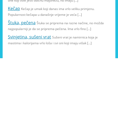
one koji vole jesti običnu majonezu, no imaju […]
Kečap
Kečap je umak koji danas ima vrlo veliku primjenu.
Popularnost kečapa u današnje vrijeme je veća […]
Štuka, pečena
Štuka se priprema na razne načine, no možda
najpopularniji je da se priprema pečena. Ima vrlo fino […]
Svinjetina, sušeni vrat
Sušeni vrat je namirnica koja je
mastima i kalorijama vrlo loša i svi oni koji imaju višak […]