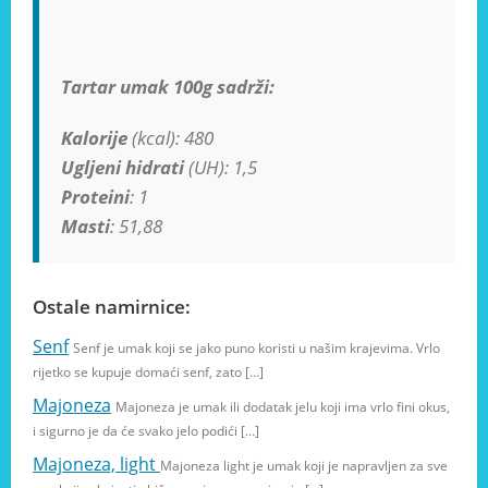
Tartar umak 100g sadrži:
Kalorije
(kcal): 480
Ugljeni hidrati
(UH): 1,5
Proteini
: 1
Masti
: 51,88
Ostale namirnice:
Senf
Senf je umak koji se jako puno koristi u našim krajevima. Vrlo
rijetko se kupuje domaći senf, zato […]
Majoneza
Majoneza je umak ili dodatak jelu koji ima vrlo fini okus,
i sigurno je da će svako jelo podići […]
Majoneza, light
Majoneza light je umak koji je napravljen za sve