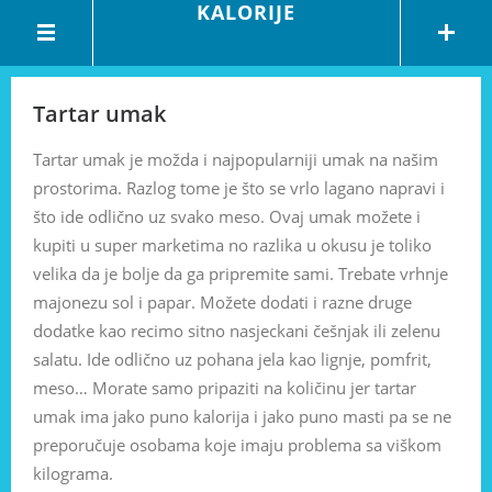
KALORIJE
Tartar umak
Tartar umak je možda i najpopularniji umak na našim
prostorima. Razlog tome je što se vrlo lagano napravi i
što ide odlično uz svako meso. Ovaj umak možete i
kupiti u super marketima no razlika u okusu je toliko
velika da je bolje da ga pripremite sami. Trebate vrhnje
majonezu sol i papar. Možete dodati i razne druge
dodatke kao recimo sitno nasjeckani češnjak ili zelenu
salatu. Ide odlično uz pohana jela kao lignje, pomfrit,
meso… Morate samo pripaziti na količinu jer tartar
umak ima jako puno kalorija i jako puno masti pa se ne
preporučuje osobama koje imaju problema sa viškom
kilograma.