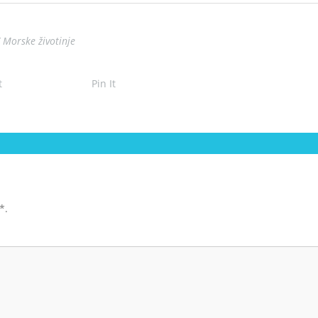
/ Morske životinje
t
Pin It
*
.