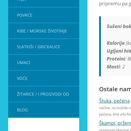
pripremu pa g
POVRĆE
Sušeni bak
RIBE / MORSKE ŽIVOTINJE
Kalorije
(kc
SLATKIŠI / GRICKALICE
Ugljeni hid
Proteini
: 8
UMACI
Masti
: 2
VOĆE
Ostale nam
ŽITARICE / I PROIZVODI OD
Štuka, pečena
načine, no možda na
BLOG
pečena. Ima vrlo fin
Škampi, pržen
pripremiti škampe j