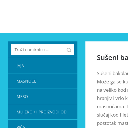
Sušeni ba
JAJA
Sušeni bakalar
MASNOĆE
Može ga se kup
na veliko kod 
MESO
hranjiv i vrlo 
masnoćama. Ima
MLIJEKO / I PROIZVODI OD
slučaj kod file
postotak masti
PIĆA