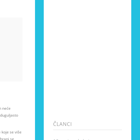
om neće
 duguljasto
ČLANCI
e koje se više
ehrani se