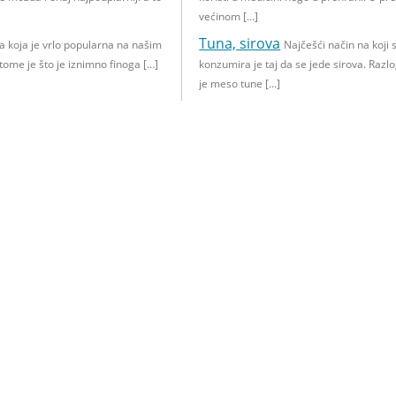
većinom […]
Tuna, sirova
ba koja je vrlo popularna na našim
Najčešći način na koji 
tome je što je iznimno finoga […]
konzumira je taj da se jede sirova. Razl
je meso tune […]