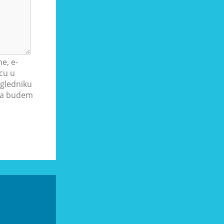
e, e-
cu u
gledniku
ada budem