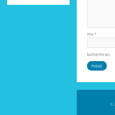
Ime
*
komentirao.
© 