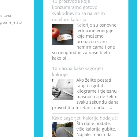
10 proizvoda koje
konzumiramo gotovo
svakodnevno sa najvišim
se tuna
udjelom kalorija
og tome je što
Kalorije su osnovne
jednicine energije
koje možemo
pronaći u svim
namirnicama i one
su neophodne za naše tijelo
kako bi…
→
10 načina kako sagorjeti
kalorije
Ako želite postati
tanji i izgubiti
kilograme i tjelesnu
masnoću a ne želite
svaku sekundu dana
provoditi u teretani, onda…
→
Kako sagorjeti kalorije hodajući
Što dalje hodate,
više kalorija gubite.
Najlakši način da