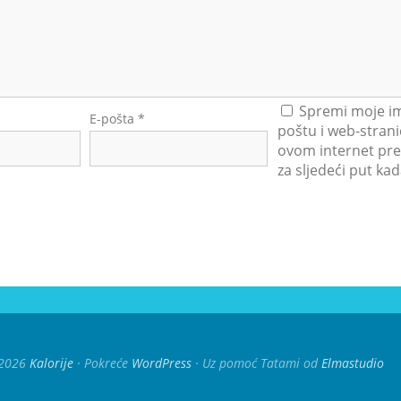
Spremi moje im
E-pošta
*
poštu i web-strani
ovom internet pre
za sljedeći put k
2026
Kalorije
Pokreće
WordPress
Uz pomoć Tatami od
Elmastudio