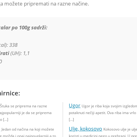
a možete pripremati na razne načine.
alar po 100g sadrži:
al): 338
rati
(UH): 1,1
0
irnice:
Ugor
Štuka se priprema na razne
Ugor je riba koja svojim izgled
jpopularniji je da se priprema
potaknuti nečiji apetit. Ova riba ima vrlo
o […]
[…]
i
Ulje, kokosovo
Jedan od načina na koji možete
Kokosovo ulje je ulj
e možda i onaj najpouplarniji a to
koristi u medicini nego u prehrani. U pr