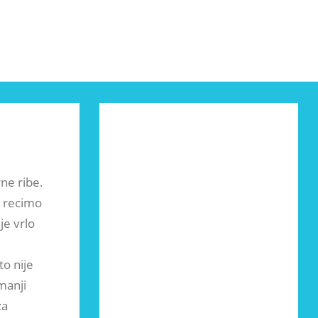
ne ribe.
i recimo
je vrlo
to nije
 manji
za