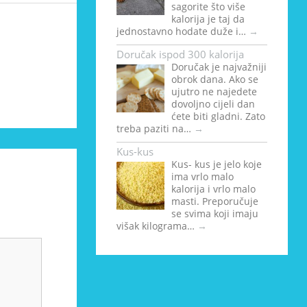
sagorite što više
kalorija je taj da
jednostavno hodate duže i…
→
Doručak ispod 300 kalorija
Doručak je najvažniji
obrok dana. Ako se
ujutro ne najedete
dovoljno cijeli dan
ćete biti gladni. Zato
treba paziti na…
→
Kus-kus
Kus- kus je jelo koje
ima vrlo malo
kalorija i vrlo malo
masti. Preporučuje
se svima koji imaju
višak kilograma…
→