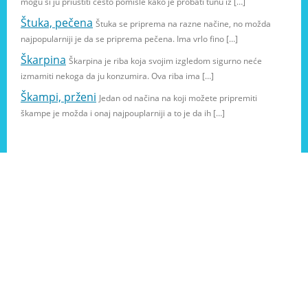
mogu si ju priuštiti često pomisle kako je probati tunu iz […]
Štuka, pečena
Štuka se priprema na razne načine, no možda
najpopularniji je da se priprema pečena. Ima vrlo fino […]
Škarpina
Škarpina je riba koja svojim izgledom sigurno neće
izmamiti nekoga da ju konzumira. Ova riba ima […]
Škampi, prženi
Jedan od načina na koji možete pripremiti
škampe je možda i onaj najpouplarniji a to je da ih […]