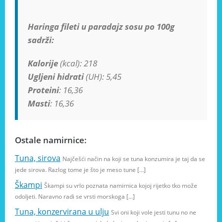
Haringa fileti u paradajz sosu po 100g
sadrži:
Kalorije
(kcal): 218
Ugljeni hidrati
(UH): 5,45
Proteini
: 16,36
Masti
: 16,36
Ostale namirnice:
Tuna, sirova
Najčešći način na koji se tuna konzumira je taj da se
jede sirova. Razlog tome je što je meso tune […]
Škampi
Škampi su vrlo poznata namirnica kojoj rijetko tko može
odoljeti. Naravno radi se vrsti morskoga […]
Tuna, konzervirana u ulju
Svi oni koji vole jesti tunu no ne