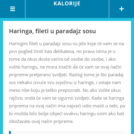
KALORIJE
Haringa, fileti u paradajz sosu
Haringini fileti u paradajz sosu su jelo koje će vam se na
prvi pogled činiti kao delikatesa, no prava istina je u
tome da okus dosta varira od osobe do osobe, i ako
volite haringu, ne mora značiti da će vam se ovaj način
pripreme pretjerano svidjeti. Razlog tome je što paradaj
sos nekako izvuće svu svježinu iz haringe, i ostaje nam
meso ribe koju je teško prepoznati. No ako volite okus
rajčice, onda će vam se sigurno svidjeti. Kada se haringa
priprema na ovaj način ima najveći udio masti u sebi, pa
bi možda bilo bolje izbjeći ovakvu haringu osim ako baš
obožavate ovaj način pripreme.