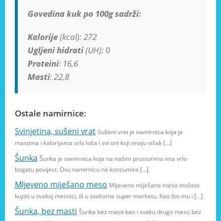
Govedina kuk po 100g sadrži:
Kalorije
(kcal): 272
Ugljeni hidrati
(UH): 0
Proteini
: 16,6
Masti
: 22,8
Ostale namirnice:
Svinjetina, sušeni vrat
Sušeni vrat je namirnica koja je
mastima i kalorijama vrlo loša i svi oni koji imaju višak […]
Šunka
Šunka je namirnica koja na našim prostorima ima vrlo
bogatu povijest. Ovu namirnicu ne konzumira […]
Mljeveno miješano meso
Mljeveno miješano meso možete
kupiti u svakoj mesnici, ili u svakome super marketu. Kao što mu i […]
Šunka, bez masti
Šunka bez masti kao i svako drugo meso bez